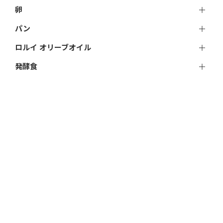
卵
パン
ロルイ オリーブオイル
発酵食
調味料
飲料
加工品
おやつ
アイス
雑貨
贈りもの
★あなたの処方便（groceryスタッフによる特別セ