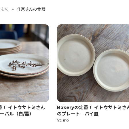
りもの
作家さんの食器
定番！ イトウサトミさん
Bakeryの定番！ イトウサトミさ
オーバル（白/黒）
のプレート パイ皿
¥2,810