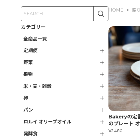
HOME
贈
カテゴリー
全商品一覧
定期便
野菜
果物
米・麦・雑穀
卵
パン
Bakeryの
ロルイ オリーブオイル
のプレート 
¥2,480
発酵食