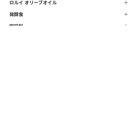
ロルイ オリーブオイル
発酵食
調味料
飲料
加工品
おやつ
アイス
雑貨
贈りもの
★あなたの処方便（groceryスタッフによる特別セ
ット）
私たちについて
お便り｜特集ページ