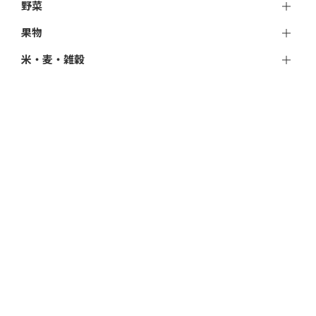
野菜
果物
米・麦・雑穀
卵
パン
ロルイ オリーブオイル
発酵食
調味料
飲料
加工品
おやつ
アイス