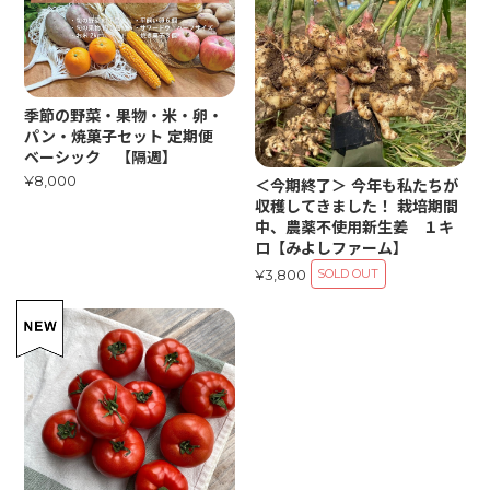
季節の野菜・果物・米・卵・
パン・焼菓子セット 定期便
ベーシック 【隔週】
¥8,000
＜今期終了＞ 今年も私たちが
収穫してきました！ 栽培期間
中、農薬不使用新生姜 １キ
ロ【みよしファーム】
¥3,800
SOLD OUT