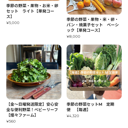
季節の野菜・果物・お米・卵
セット ライト【単発コー
ス】
季節の野菜・果物・米・卵・
¥5,000
パン・焼菓子セット ベーシ
ック【単発コース】
¥8,000
【金〜日曜発送限定】安心安
季節の野菜セットM 定期
全な便利野菜！ベビーリーフ
便 【毎週】
【燦々ファーム】
¥4,320
¥560