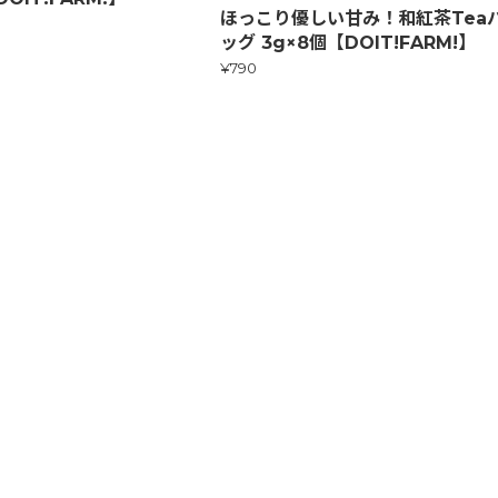
ほっこり優しい甘み！和紅茶Tea
ッグ 3g×8個【DOIT!FARM!】
¥790