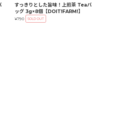
すっきりとした旨味！上煎茶 Teaバ
バ
ッグ 3g×8個【DOIT!FARM!】
¥790
SOLD OUT