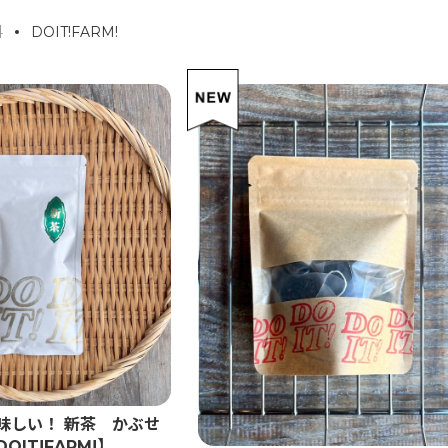
料
DOIT!FARM!
味しい！ 新茶 かぶせ
OIT!FARM!】