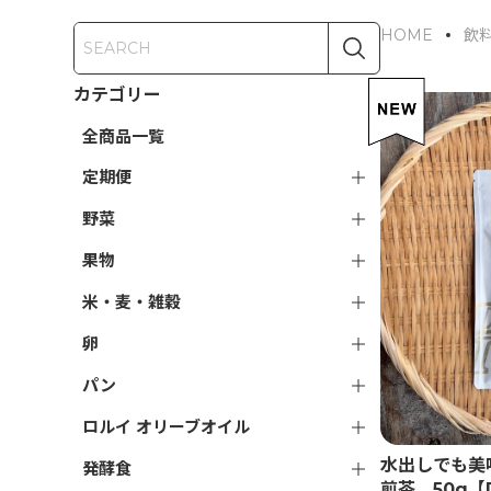
HOME
飲
カテゴリー
全商品一覧
定期便
野菜
果物
米・麦・雑穀
卵
パン
ロルイ オリーブオイル
水出しでも美
発酵食
煎茶 50g【D