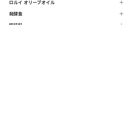
ロルイ オリーブオイル
発酵食
調味料
飲料
加工品
おやつ
アイス
雑貨
贈りもの
★あなたの処方便（groceryスタッフによる特別セ
ット）
私たちについて
お便り｜特集ページ