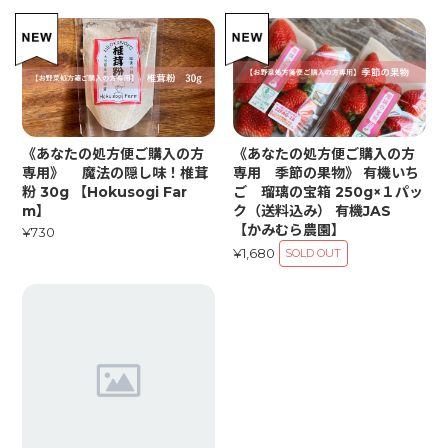
《あなたの処方便ご購入の方
《あなたの処方便ご購入の方
専用》 魔法の隠し味！椎茸
専用 季節の果物》 有機いち
粉 30g 【Hokusogi Far
ご 瑠璃の宝箱 250g×１パッ
m】
ク（送料込み） 有機JAS
【かみむら農園】
¥730
¥1,680
SOLD OUT