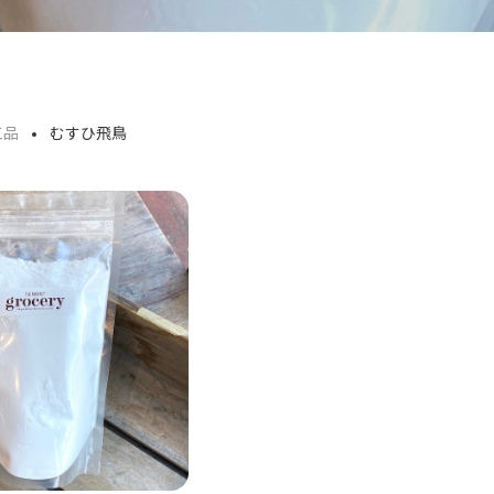
工品
むすひ飛鳥