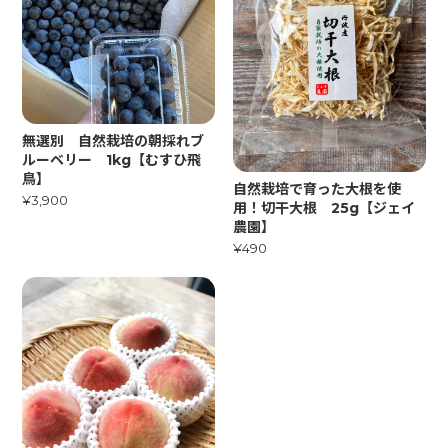
無選別 自然栽培の朝採れブ
ルーベリー 1kg【むすひ飛
鳥】
自然栽培で育った大根を使
¥3,900
用！切干大根 25g【ジェイ
農園】
¥490