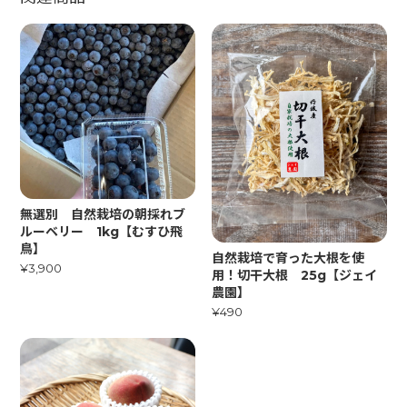
無選別 自然栽培の朝採れブ
ルーベリー 1kg【むすひ飛
鳥】
自然栽培で育った大根を使
¥3,900
用！切干大根 25g【ジェイ
農園】
¥490